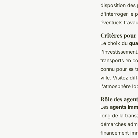
disposition des p
d'interroger le 
éventuels travau
Critères pour 
Le choix du
qua
l'investissemen
transports en c
connu pour sa tr
ville. Visitez d
l'atmosphère lo
Rôle des agent
Les
agents imm
long de la tran
démarches admini
financement imm