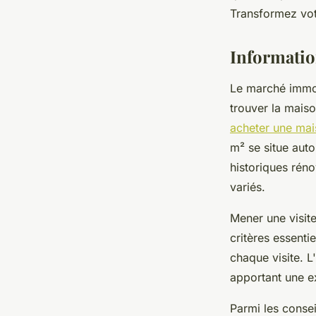
Transformez votr
admin
•
11 février 2025
•
3 min de lecture
Informatio
Le marché immob
trouver la mais
acheter une ma
m² se situe auto
historiques rén
variés.
Mener une visite
critères essent
chaque visite. 
apportant une ex
Parmi les consei