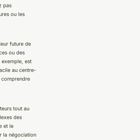
ez pas
ures ou les
leur future de
rces ou des
r exemple, est
acile au centre-
ux comprendre
teurs tout au
plexes des
 et le
r la négociation