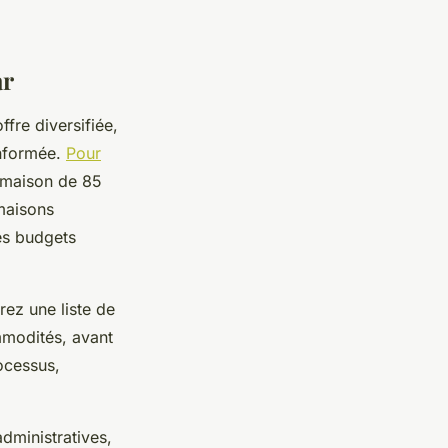
ar
fre diversifiée,
informée.
Pour
e maison de 85
 maisons
es budgets
rez une liste de
mmodités, avant
ocessus,
administratives,