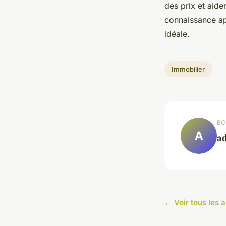
des prix et aide
connaissance ap
idéale.
Immobilier
EC
A
a
← Voir tous les a