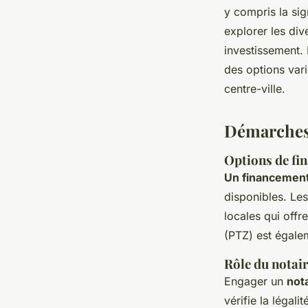
y compris la si
explorer les div
investissement. 
des options vari
centre-ville.
Démarches 
Options de fi
Un financement
disponibles. Le
locales qui off
(PTZ) est égalem
Rôle du notair
Engager un
not
vérifie la légali