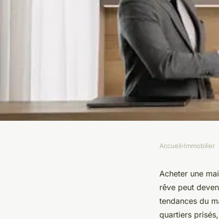
Accueil
›
Immobilier
IMMOBILIER
Votre rêve immobil
Acheter une mai
rêve peut deveni
acheter une maison
tendances du ma
quartiers prisés