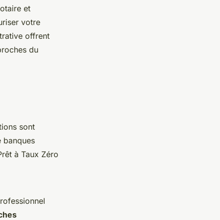
otaire et
uriser votre
rative offrent
 proches du
tions sont
de banques
Prêt à Taux Zéro
rofessionnel
ches