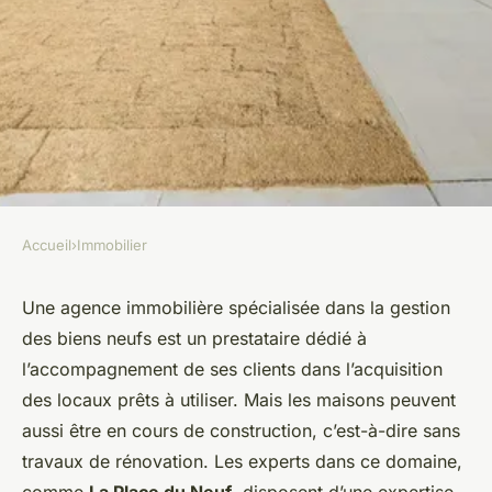
Accueil
›
Immobilier
IMMOBILIER
La Place du Neuf : une agence
Une agence immobilière spécialisée dans la gestion
des biens neufs est un prestataire dédié à
spécialisée dans l'immobilier
l’accompagnement de ses clients dans l’acquisition
neuf
des locaux prêts à utiliser. Mais les maisons peuvent
aussi être en cours de construction, c’est-à-dire sans
admin
•
3 janvier 2025
•
2 min de lecture
travaux de rénovation. Les experts dans ce domaine,